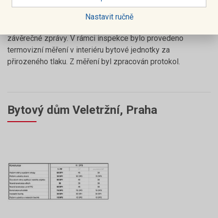
Inspekce samostatně stojícího bytového domu před
koncem záruky – prověření stavu společných prostor
Nastavit ručně
(chodeb, střech, garáží, technického zázemí) s vydáním
závěrečné zprávy. V rámci inspekce bylo provedeno
termovizní měření v interiéru bytové jednotky za
přirozeného tlaku. Z měření byl zpracován protokol.
Bytový dům Veletržní, Praha