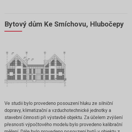
Bytový dům Ke Smíchovu, Hlubočepy
Ve studii bylo provedeno posouzení hluku ze silniční
dopravy, klimatizační a vzduchotechnické jednotky a
stavební činnosti při výstavbě objektu. Za účelem zvýšení
přesnosti výpočtového modelu bylo provedeno kalibrační
měření. Dále bylo provedeno posouzení bytů v objektu z