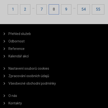
...
...
1
2
7
8
9
54
55
Přehled služeb
Odbornost
Reference
Kalendář akcí
Nastavení souborů cookies
Zpracování osobních údajů
Všeobecné obchodní podmínky
O nás
Kontakty