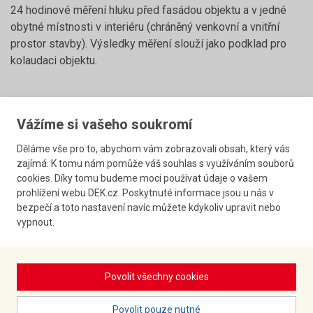
24 hodinové měření hluku před fasádou objektu a v jedné
obytné místnosti v interiéru (chráněný venkovní a vnitřní
prostor stavby). Výsledky měření slouží jako podklad pro
kolaudaci objektu.
Vážíme si vašeho soukromí
Bytový dům Padovská 696/3 v Praze
Děláme vše pro to, abychom vám zobrazovali obsah, který vás
zajímá. K tomu nám pomůže váš souhlas s využíváním souborů
cookies. Díky tomu budeme moci používat údaje o vašem
prohlížení webu DEK.cz. Poskytnuté informace jsou u nás v
bezpečí a toto nastavení navíc můžete kdykoliv upravit nebo
vypnout.
Povolit všechny cookies
Povolit pouze nutné