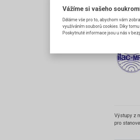
měření 
Vážíme si vašeho soukrom
měření 
Podrobn
Děláme vše pro to, abychom vám zobraz
využíváním souborů cookies. Díky tomu
Poskytnuté informace jsou u nás v bezp
Výstupy z m
pro stanove