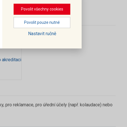
 4
-4
Povolit všechny cookies
Povolit pouze nutné
Nastavit ručně
 akreditaci
, pro reklamace, pro úřední účely (např. kolaudace) nebo