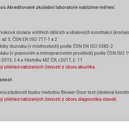
kou Akreditované zkušební laboratoře nabízíme měření:
zvuková izolace vnitřních dělících a obalových konstrukcí (kroč
 až 3, ČSN EN ISO 717-1 a 2
doby dozvuku (v místnostech) podle ČSN EN ISO 3382-2
hluku (v pracovním a mimopracovním prostředí) podle ČSN ISO 
.2013, č.4 a Věstníku MZ ČR, r.2017, č. 11
ý přehled nabízených činností z oboru akustika.
snost
průvzdušnosti budov metodou Blower-Door test (obalové konst
ý přehled nabízených činností z oboru diagnostika staveb.
umělého osvětlení (vnitřních prostorů) podle ČSN 36 0011-1 a 3