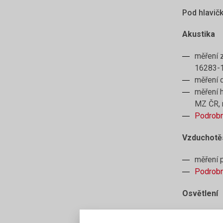
Pod hlavič
Akustika
měření 
16283-1
měření 
měření 
MZ ČR, r
Podrobn
Vzduchotě
měření 
Podrobn
Osvětlení
měření 