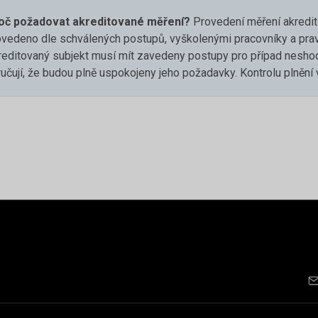
oč požadovat akreditované měření?
Provedení měření akredit
ovedeno dle schválených postupů, vyškolenými pracovníky a pravi
reditovaný subjekt musí mít zavedeny postupy pro případ neshod
ručují, že budou plně uspokojeny jeho požadavky. Kontrolu plnění