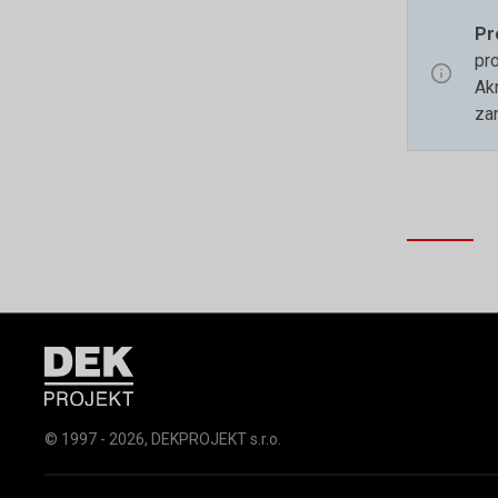
Pr
pr
Ak
za
© 1997 - 2026, DEKPROJEKT s.r.o.