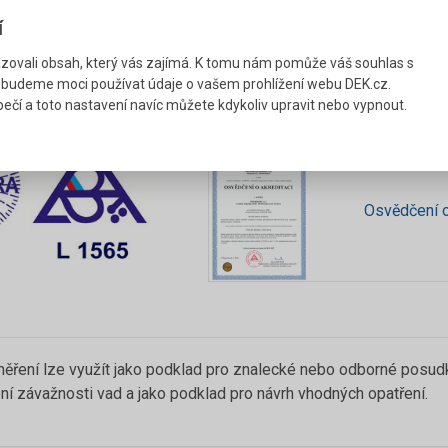
umělého osvětlení (venkovních prostorů) podle ČSN 36 0011-1 a
í
umělého osvětlení (pozemních komunikací) podle ČSN EN 13201
ý přehled nabízených činností z oboru osvětlení.
ovali obsah, který vás zajímá. K tomu nám pomůže váš souhlas s
 budeme moci používat údaje o vašem prohlížení webu DEK.cz.
ečí a toto nastavení navíc můžete kdykoliv upravit nebo vypnout.
Osvědčení o
ěření lze využít jako podklad pro znalecké nebo odborné posudky
ní závažnosti vad a jako podklad pro návrh vhodných opatření.