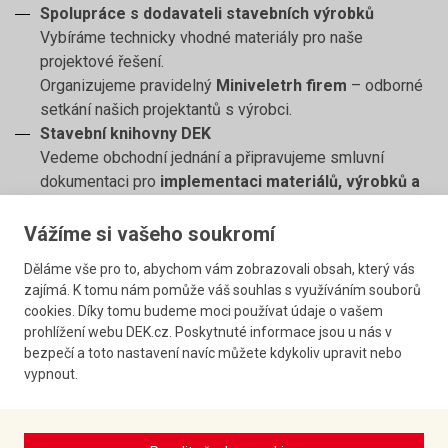
Spolupráce s dodavateli stavebních výrobků
Vybíráme technicky vhodné materiály pro naše
projektové řešení.
Organizujeme pravidelný
Miniveletrh firem
– odborné
setkání našich projektantů s výrobci.
Stavební knihovny DEK
Vedeme obchodní jednání a připravujeme smluvní
dokumentaci pro
implementaci materiálů, výrobků a
systémových skladeb
do našich knihoven.
DEKSOFT
Vážíme si vašeho soukromí
Zajišťujeme obchodní spolupráci a koordinujeme
Děláme vše pro to, abychom vám zobrazovali obsah, který vás
zařazení výrobků a materiálů do digitálních katalogů
zajímá. K tomu nám pomůže váš souhlas s využíváním souborů
softwaru DEKSOFT.
cookies. Díky tomu budeme moci používat údaje o vašem
Konfigurátor rodinných domů G SERVIS
prohlížení webu DEK.cz. Poskytnuté informace jsou u nás v
Jednáme o zařazení materiálů, systémů a skladeb do
bezpečí a toto nastavení navíc můžete kdykoliv upravit nebo
interaktivního konfigurátoru
pro klienty stavící
vypnout.
rodinné domy.