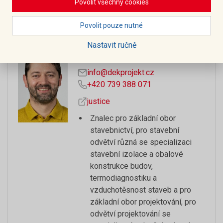
Povolit všechny cookies
Kontakty
Povolit pouze nutné
Nastavit ručně
Ing. Pavel Štajnrt
info@dekprojekt.cz
+420 739 388 071
justice
Znalec pro základní obor
stavebnictví, pro stavební
odvětví různá se specializaci
stavební izolace a obalové
konstrukce budov,
termodiagnostiku a
vzduchotěsnost staveb a pro
základní obor projektování, pro
odvětví projektování se