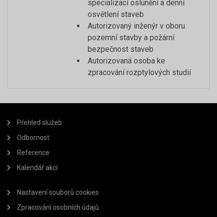
specializací oslunění a denní
osvětlení staveb
Autorizovaný inženýr v oboru
pozemní stavby a požární
bezpečnost staveb
Autorizovaná osoba ke
zpracování rozptylových studií
Přehled služeb
Odbornost
Reference
Kalendář akcí
Nastavení souborů cookies
Zpracování osobních údajů