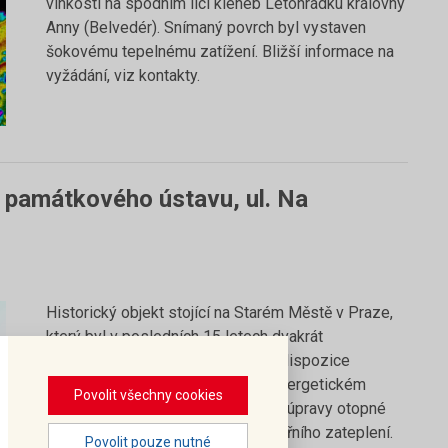
vlhkosti na spodním líci kleneb Letohrádku královny
Anny (Belvedér). Snímaný povrch byl vystaven
šokovému tepelnému zatížení. Bližší informace na
vyžádání, viz kontakty.
památkového ústavu, ul. Na
Historický objekt stojící na Starém Městě v Praze,
který byl v posledních 15 letech dvakrát
rekonstruován, přičemž se vnitřní dispozice
uzpůsobovala využití objektu. V energetickém
Povolit všechny cookies
auditu byly navrženy zejména dílčí úpravy otopné
soustavy a byl proveden návrh vnitřního zateplení.
Povolit pouze nutné