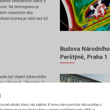
šních ventilačních hlavic z
osti. Na termogramu je
etním slunečním dnu.
řešní krytině je větší než 60
.
Budova Národního 
Perštýně, Praha 1
die byl objekt zdravotního
ho v Praze 5 - Zbraslavi. V
na rekonstrukce stávajícího
ého křídla. V rámci
í
yla zpracována hluková
ovali obsah, který vás zajímá. K tomu nám pomůže váš souhlas s
pravy na přilehlých
 budeme moci používat údaje o vašem prohlížení webu DEK.cz.