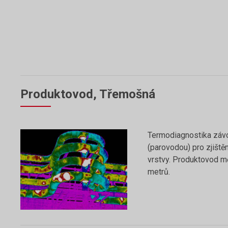
Produktovod, Třemošná
Termodiagnostika záv
(parovodou) pro zjištěn
vrstvy. Produktovod mě
metrů.