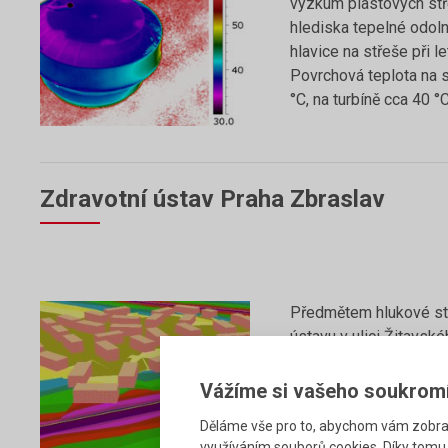
výzkum plastových stře
hlediska tepelné odoln
hlavice na střeše při l
Povrchová teplota na st
°C, na turbíně cca 40 °C
Zdravotní ústav Praha Zbraslav
Předmětem hlukové stu
ústavu v ulici Žitavské
roce 2006 byla plánová
objektu a přístavba nov
Vážíme si vašeho soukrom
dokumentace pro ÚR b
Děláme vše pro to, abychom vám zobraz
studie řešící hluk z do
využíváním souborů cookies. Díky tomu