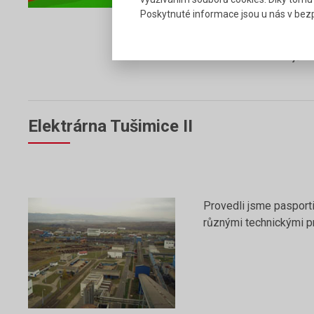
pozemních komunikacíc
Poskytnuté informace jsou u nás v bezp
samotného objektu. Dál
akustiku v objektu a 
stacionárních zdrojů uv
Elektrárna Tušimice II
Provedli jsme pasport
různými technickými pr