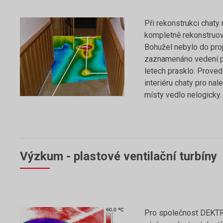
Při rekonstrukci chaty 
kompletně rekonstruov
Bohužel nebylo do pr
zaznamenáno vedení po
letech prasklo. Proved
interiéru chaty pro nal
místy vedlo nelogicky.
Výzkum - plastové ventilační turbíny
Pro společnost DEKTR