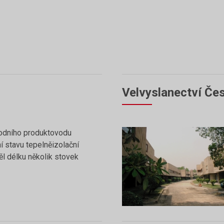
Velvyslanectví Čes
odního produktovodu
í stavu tepelněizolační
l délku několik stovek