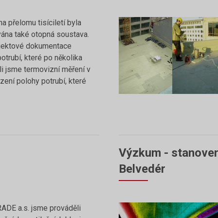
na přelomu tisíciletí byla
ána také otopná soustava.
ojektové dokumentace
trubí, které po několika
li jsme termovizní měření v
ezení polohy potrubí, které
Výzkum - stanoven
Belvedér
ADE a.s. jsme prováděli