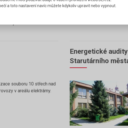
h a hluk z výstavby
ečí a toto nastavení navíc můžete kdykoliv upravit nebo vypnout.
e jsme řešili stavební
omezení přenosu hluku ze
nitř objektu.
Energetické audit
Starutárního měst
izace souboru 10 střech nad
ovozy v areálu elektrárny.