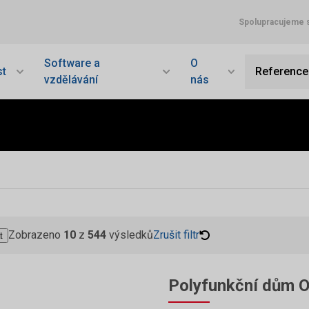
Spolupracujeme 
Software a
O
t
Reference
vzdělávání
nás
Zobrazeno
10
z
544
výsledků
Zrušit filtr
t
Polyfunkční dům Oa