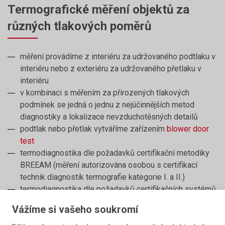
Termografické měření objektů za
různých tlakových poměrů
měření provádíme z interiéru za udržovaného podtlaku v
interiéru nebo z exteriéru za udržovaného přetlaku v
interiéru
v kombinaci s měřením za přirozených tlakových
podmínek se jedná o jednu z nejúčinnějších metod
diagnostiky a lokalizace nevzduchotěsných detailů
podtlak nebo přetlak vytváříme zařízením
blower door
test
termodiagnostika dle požadavků certifikační metodiky
BREEAM (měření autorizována osobou s certifikací
technik diagnostik termografie kategorie I. a II.)
termodiagnostika dle požadavků certifikačních systémů
BREEAM, LEED, WELL (měření autorizovanými osobami
Vážíme si vašeho soukromí
s certifikací technik diagnostik termografie kategorie I. a