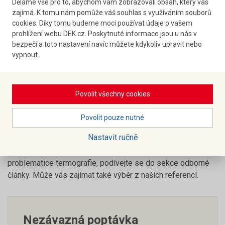
II.)
Děláme vše pro to, abychom vám zobrazovali obsah, který vás
z měření jsou vyhotoveny protokoly, které lze použít
zajímá. K tomu nám pomůže váš souhlas s využíváním souborů
cookies. Díky tomu budeme moci používat údaje o vašem
jako podklad pro odborné nebo znalecké posudky
prohlížení webu DEK.cz. Poskytnuté informace jsou u nás v
bezpečí a toto nastavení navíc můžete kdykoliv upravit nebo
vypnout.
Měření provádíme nejen u prostorů s klasickým tepelným
tokem z interiéru do exteriéru (např. byty, rodinné a bytové
domy, administrativní objekty, haly), ale také u prostorů s
obráceným tepelným tokem jako jsou chladírny a mrazírny.
Povolit všechny cookies
Dále provádíme měření průmyslových zařízení
(produktovody, stroje).
Povolit pouze nutné
Nastavit ručně
Pokud nevíte, který typ měření je pro Vás vhodný, přečtěte
prosím si tento článek. Pokud Vás zajímají další informace k
problematice termografie, podívejte se do sekce odborné
články. Může vás zajímat také výběr z naších referencí.
Nezávazná poptávka